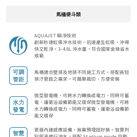
產品型號查詢
馬桶便斗類
販賣中商品
AQUAJET 瞬淨技術
已下架商品
創新秒速虹吸沖水技術，迅速產生虹吸，沖得
快又乾淨。3-4.8L 沖水量，符合國家金級省水
搜尋產品
規範
馬桶適合壁排及地排不同施工方式。搭配長短
排汙管距之需求，可簡單裁切，方便安裝
微型發電機，可將水力轉換成電力，同時可蓄
電，讓衛浴設備節能又環保微型發電機，可將
水力轉換成電力，同時可蓄電，讓衛浴設備節
能又環保
瓷器內建感應設備，無需預埋超好裝。智慧判
別尿液進行沖水，搭配 Stadium mode 自動