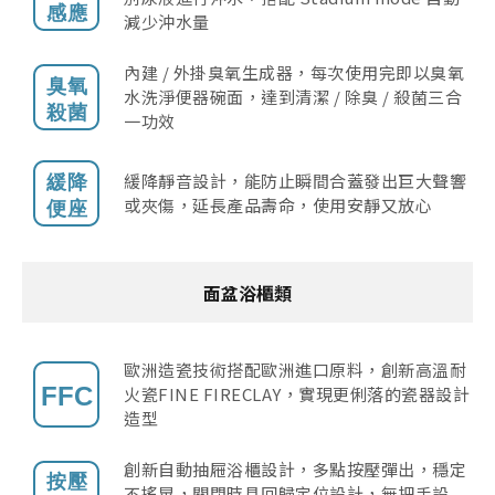
減少沖水量
內建 / 外掛臭氧生成器，每次使用完即以臭氧
水洗淨便器碗面，達到清潔 / 除臭 / 殺菌三合
一功效
緩降靜音設計，能防止瞬間合蓋發出巨大聲響
或夾傷，延長產品壽命，使用安靜又放心
面盆浴櫃類
歐洲造瓷技術搭配歐洲進口原料，創新高溫耐
火瓷FINE FIRECLAY，實現更俐落的瓷器設計
造型
創新自動抽屜浴櫃設計，多點按壓彈出，穩定
不搖晃，關閉時具回歸定位設計，無把手設