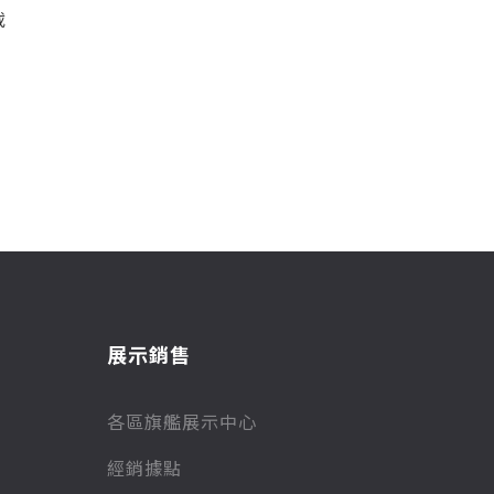
載
展示銷售
各區旗艦展示中心
經銷據點