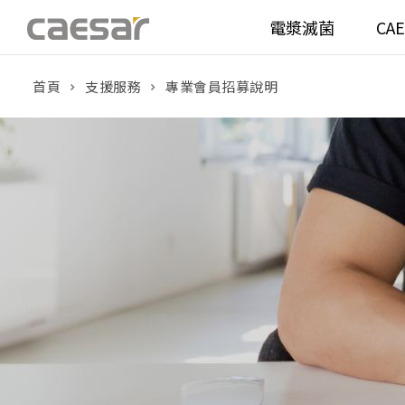
電漿滅菌
CA
首頁
支援服務
專業會員招募說明
產品分類查詢
衛浴空間
馬桶
面盆(
產品分類
溫水洗淨便座
面盆(
販賣中商品
已下架商品
機能電器
鏡櫃 
搜尋產品
浴室配件
整體