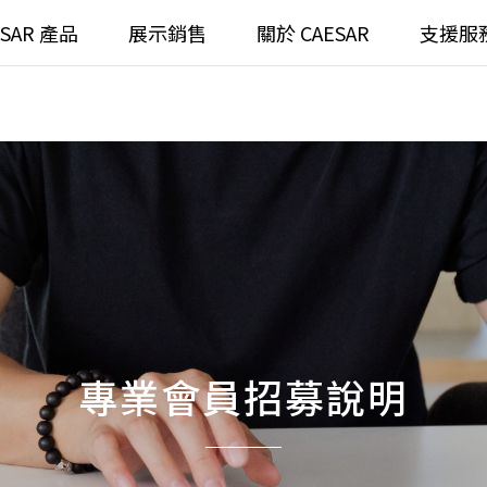
ESAR 產品
展示銷售
關於 CAESAR
支援服
通
臉盆)浴櫃組
浴室龍頭
全齡
請選擇產品
臉盆)
⼿持蓮蓬頭
/ 鏡面
浴缸
搜
浴室
無
無
專業會員招募說明