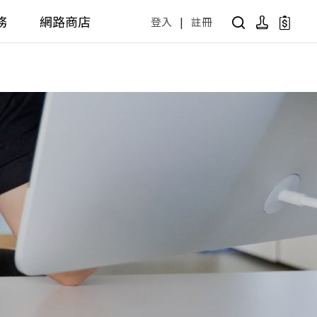
務
網路商店
登入
|
註冊
用設計方案
產品型號查詢
公共商用空間
 / 樂齡
面盆 / 感應龍頭 / 拖布盆
便斗 / 馬桶 / 蹲便
販賣中商品
已下架商品
公共配件
尋產品
障礙衛浴設備方案
廚房空間
障礙衛浴
廚房龍頭
廚房盆