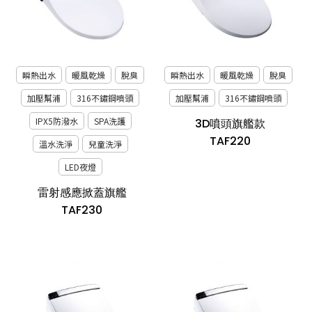
瞬熱出水
暖風乾燥
脫臭
瞬熱出水
暖風乾燥
脫臭
加壓幫浦
316不鏽鋼噴頭
加壓幫浦
316不鏽鋼噴頭
IPX5防潑水
SPA洗護
3D噴頭旗艦款
TAF220
溫水洗淨
兒童洗淨
LED夜燈
雷射感應掀蓋旗艦
TAF230