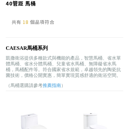
40管距 馬桶
產品型號查詢
共有
18
個品項符合
販賣中商品
已下架商品
CAESAR馬桶系列
搜尋產品
凱撒衛浴提供多種款式與機能的產品，智慧馬桶、省水單
體馬桶、省水分體馬桶、兒童省水馬桶、無障礙省水馬
桶，馬桶配件等。符合國家省水規範，卓越領先的陶瓷抗
菌技術，價格公開實惠，簡單實現質感舒適的衛浴空間。
（馬桶選購請參考
推薦指南
）