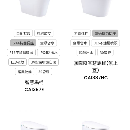
自動掀蓋
無線遙控
無線遙控
SIAA抗菌便座
SIAA抗菌便座
金級省水
金級省水
316不鏽鋼噴頭
316不鏽鋼噴頭
IPX4防潑水
瞬熱出水
30管距
LED夜燈
UV殺菌噴頭自潔
無障礙智慧馬桶(無上
蓋)
暖風乾燥
30管距
CA1387NC
智慧馬桶
CA1387E