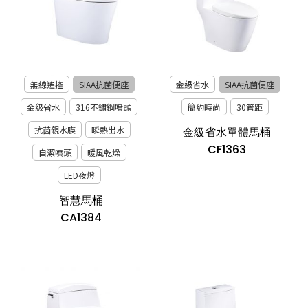
無線遙控
SIAA抗菌便座
金級省水
SIAA抗菌便座
金級省水
316不鏽鋼噴頭
簡約時尚
30管距
抗菌親水膜
瞬熱出水
金級省水單體馬桶
CF1363
自潔噴頭
暖風乾燥
LED夜燈
智慧馬桶
CA1384