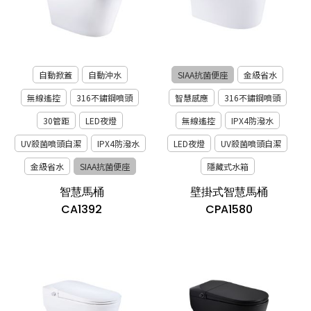
自動掀蓋
自動沖水
SIAA抗菌便座
金級省水
無線遙控
316不鏽鋼噴頭
智慧感應
316不鏽鋼噴頭
30管距
LED夜燈
無線遙控
IPX4防潑水
UV殺菌噴頭自潔
IPX4防潑水
LED夜燈
UV殺菌噴頭自潔
金級省水
SIAA抗菌便座
隱藏式水箱
智慧馬桶
壁掛式智慧馬桶
CA1392
CPA1580