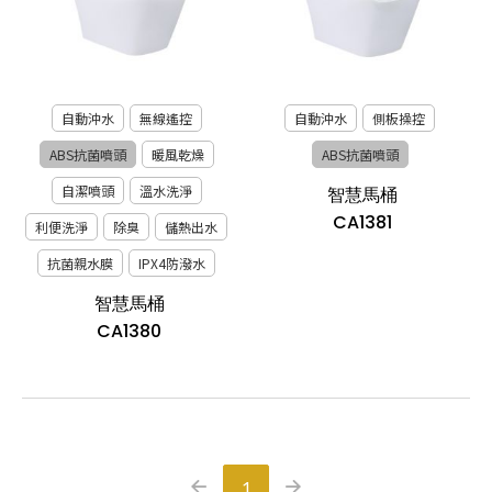
自動沖水
無線遙控
自動沖水
側板操控
ABS抗菌噴頭
暖風乾燥
ABS抗菌噴頭
自潔噴頭
溫水洗淨
智慧馬桶
CA1381
利便洗淨
除臭
儲熱出水
抗菌親水膜
IPX4防潑水
智慧馬桶
CA1380
1