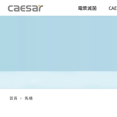
電漿滅菌
CA
產品分類查詢
衛浴空間
馬桶
面盆(
產品分類
溫水洗淨便座
面盆(
販賣中商品
已下架商品
機能電器
鏡櫃 
搜尋產品
浴室配件
整體
首頁
馬桶