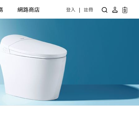
務
網路商店
登入
|
註冊
用設計方案
產品型號查詢
公共商用空間
 / 樂齡
面盆 / 感應龍頭 / 拖布盆
便斗 / 馬桶 / 蹲便
販賣中商品
已下架商品
公共配件
尋產品
障礙衛浴設備方案
廚房空間
障礙衛浴
廚房龍頭
廚房盆