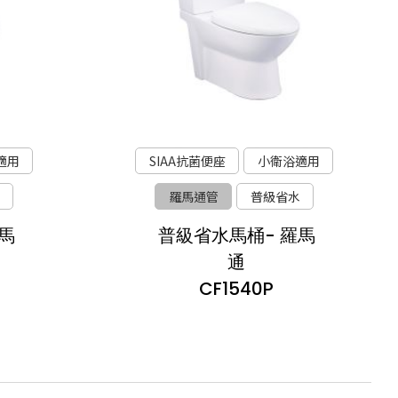
適用
SIAA抗菌便座
小衛浴適用
羅馬通管
普級省水
馬
普級省水馬桶- 羅馬
通
CF1540P