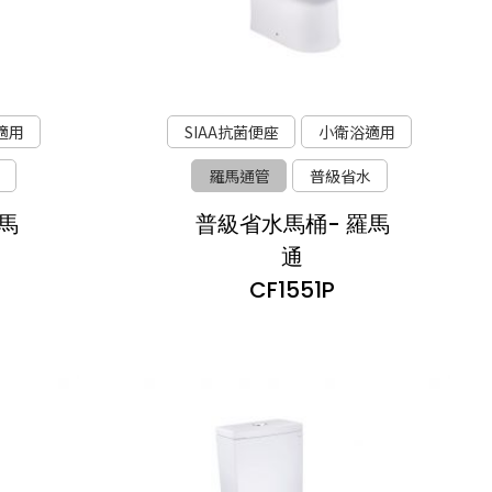
適用
SIAA抗菌便座
小衛浴適用
羅馬通管
普級省水
馬
普級省水馬桶- 羅馬
通
CF1551P