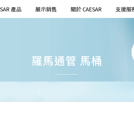
ESAR 產品
展示銷售
關於 CAESAR
支援服
通
臉盆)浴櫃組
浴室龍頭
全齡
請選擇產品
羅馬通管 馬桶
臉盆)
⼿持蓮蓬頭
/ 鏡面
浴缸
搜
浴室
無
無