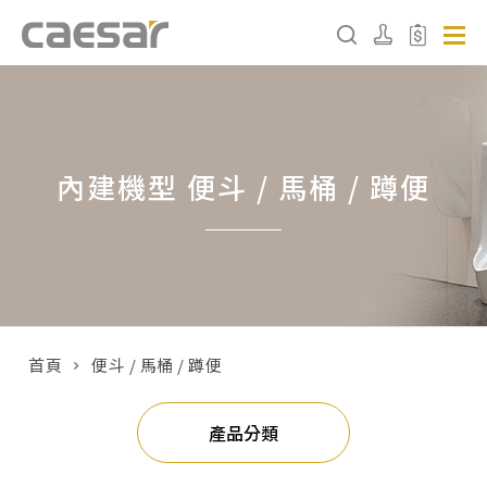
產品分類查詢
內建機型 便斗 / 馬桶 / 蹲便
產品分類
請選擇產品
販賣中商品
已下架商品
首頁
便斗 / 馬桶 / 蹲便
搜尋產品
產品分類