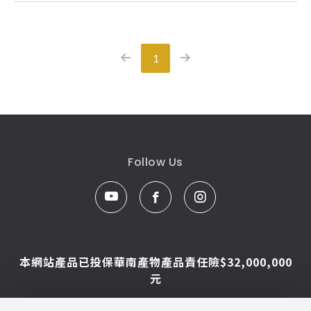
1
Follow Us
本網站產品已投保華南產物產品責任險$32,000,000
元