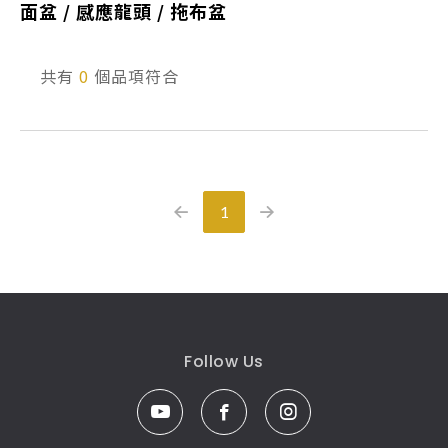
面盆 / 感應龍頭 / 拖布盆
產品型號查詢
共有
0
個品項符合
販賣中商品
已下架商品
搜尋產品
1
Follow Us