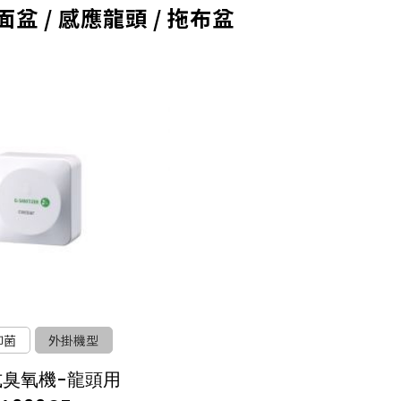
盆 / 感應龍頭 / 拖布盆
抑菌
外掛機型
式臭氧機-龍頭用