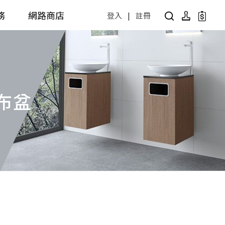
務
網路商店
登入
|
註冊
用設計方案
產品型號查詢
公共商用空間
 / 樂齡
面盆 / 感應龍頭 / 拖布盆
拖布盆
便斗 / 馬桶 / 蹲便
販賣中商品
已下架商品
公共配件
尋產品
障礙衛浴設備方案
廚房空間
障礙衛浴
廚房龍頭
廚房盆