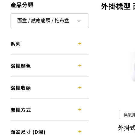
產品分類
外掛機型 面
面盆 / 感應龍頭 / 拖布盆
系列
浴櫃顏色
浴櫃收納
開櫃方式
臭氧
外掛
面盆尺寸 (D深)