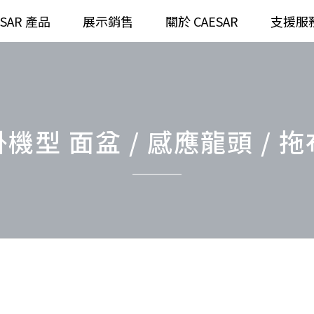
ESAR 產品
展示銷售
關於 CAESAR
支援服
通
臉盆)浴櫃組
浴室龍頭
全齡
請選擇產品
機型 面盆 / 感應龍頭 / 
臉盆)
⼿持蓮蓬頭
/ 鏡面
浴缸
搜
浴室
無
無