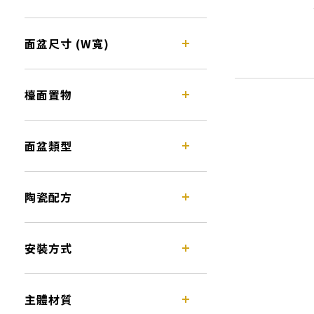
面盆尺寸 (W寬)
檯面置物
面盆類型
陶瓷配方
安裝方式
主體材質