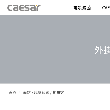
電漿滅菌
CA
產品分類查詢
衛浴空間
馬桶
面盆(
產品分類
外掛
溫水洗淨便座
面盆(
販賣中商品
已下架商品
機能電器
鏡櫃 
搜尋產品
浴室配件
整體
首頁
面盆 / 感應龍頭 / 拖布盆