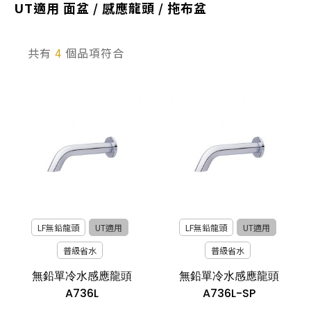
UT適用 面盆 / 感應龍頭 / 拖布盆
產品型號查詢
共有
4
個品項符合
販賣中商品
已下架商品
搜尋產品
LF無鉛龍頭
UT適用
LF無鉛龍頭
UT適用
普級省水
普級省水
無鉛單冷水感應龍頭
無鉛單冷水感應龍頭
A736L
A736L-SP