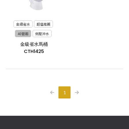
金級省水
超值推薦
40管距
側壓沖水
金級省水馬桶
CTH1425
1