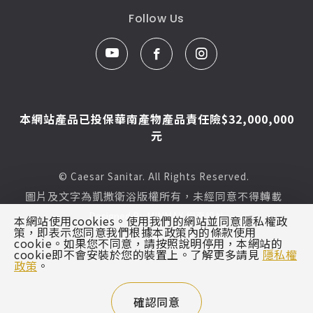
Follow Us
本網站產品已投保華南產物產品責任險$32,000,000
元
© Caesar Sanitar. All Rights Reserved.
圖片及文字為凱撒衛浴版權所有，未經同意不得轉載
Designed By
MINMAX 網頁設計
本網站使用cookies。使用我們的網站並同意隱私權政
策，即表示您同意我們根據本政策內的條款使用
區域
cookie。如果您不同意，請按照說明停用，本網站的
cookie即不會安裝於您的裝置上。了解更多請見
隱私權
政策
。
確認同意