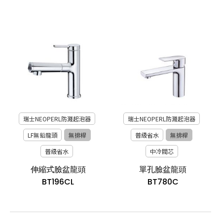
瑞士NEOPERL防濺起泡器
瑞士NEOPERL防濺起泡器
LF無鉛龍頭
無排桿
普級省水
無排桿
普級省水
中冷閥芯
伸縮式臉盆龍頭
單孔臉盆龍頭
BT196CL
BT780C