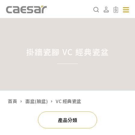
產品分類查詢
掛牆瓷腳 VC 經典瓷盆
產品分類
請選擇產品
販賣中商品
已下架商品
首頁
面盆(臉盆)
VC 經典瓷盆
搜尋產品
產品分類