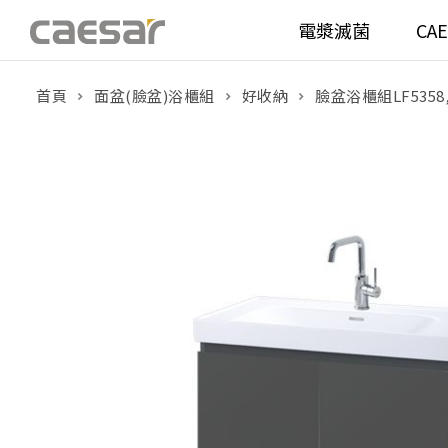
電漿滅菌
CA
首頁
面盆(臉盆)浴櫃組
好收納
臉盆浴櫃組LF5358,
產品分類查詢
衛浴空間
馬桶
面盆(
產品分類
溫水洗淨便座
面盆(
販賣中商品
已下架商品
機能電器
鏡櫃 
搜尋產品
浴室配件
整體