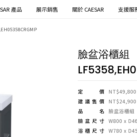
ESAR 產品
展示銷售
關於 CAESAR
支援服
EH05358CRGMP
通
臉盆)浴櫃組
浴室龍頭
臉盆浴櫃組
全齡
請選擇產品
臉盆)
⼿持蓮蓬頭
LF5358,EH
/ 鏡面
浴缸
搜
浴室
定價
NT$49,800
無
建議售價
NT$24,900
無
品名
臉盆浴櫃組
臉盆尺寸
W800 x D4
浴櫃尺寸
W780 x D4