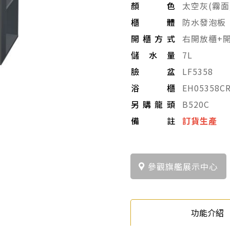
顏色
太空灰(霧面
櫃體
防水發泡板
開櫃方式
右開放櫃+
儲水量
7L
臉盆
LF5358
浴櫃
EH05358C
另購龍頭
B520C
備註
訂貨生產
參觀旗艦展示中心
功能介紹