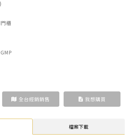
)
開門櫃
RGMP
全台經銷銷售
我想購買
檔案下載