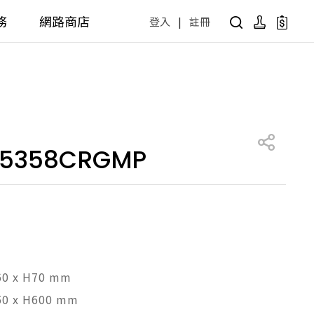
務
網路商店
登入
|
註冊
用設計方案
產品型號查詢
公共商用空間
 / 樂齡
面盆 / 感應龍頭 / 拖布盆
便斗 / 馬桶 / 蹲便
05358CRGMP
販賣中商品
已下架商品
公共配件
尋產品
障礙衛浴設備方案
廚房空間
障礙衛浴
廚房龍頭
廚房盆
60 x H70 mm
50 x H600 mm