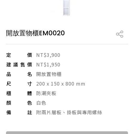
產品型號查詢
開放置物櫃EM0020
販賣中商品
已下架商品
搜尋產品
定價
NT$3,900
建議售價
NT$1,950
品名
開放置物櫃
尺寸
200 x 150 x 800 mm
櫃體
防潮夾板
顏色
白色
備註
附兩片層板、掛板與專用螺絲