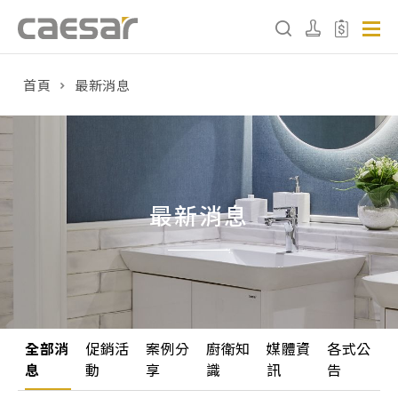
首頁
最新消息
產品分類查詢
產品分類
請選擇產品
最新消息
販賣中商品
已下架商品
搜尋產品
全部消
促銷活
案例分
廚衛知
媒體資
各式公
息
動
享
識
訊
告