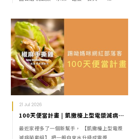
21 Jul 2026
100天便當計畫 | 凱撒檯上型電漿滅病菌套組
最近家裡多了一個新幫手， 【凱撒檯上型電漿
滅病菌套組】 把一般自來水升級成電漿...