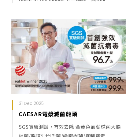
31 Dec 2025
CAESAR電漿滅菌龍頭
SGS實驗測試，有效去除 金黃色葡萄球菌大腸
桿菌/腸道沙門氏菌/綠膿桿菌/抑制病毒