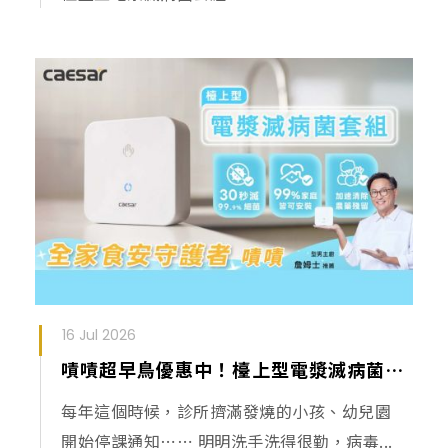
16 Jul 2026
嘖嘖超早鳥優惠中！檯上型電漿滅病菌套組
每年這個時候，診所擠滿發燒的小孩、幼兒園
開始停課通知⋯⋯ 明明洗手洗得很勤，病毒...