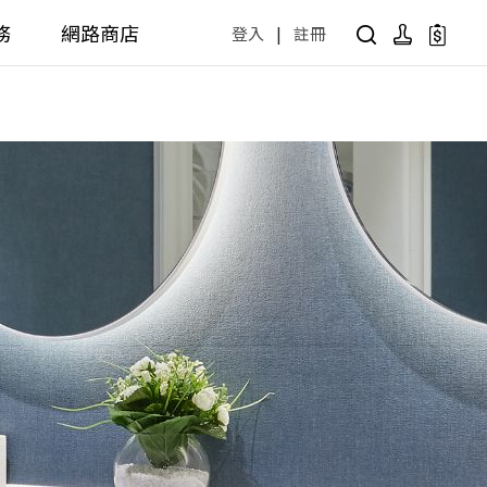
務
網路商店
登入
|
註冊
用設計方案
產品型號查詢
公共商用空間
 / 樂齡
面盆 / 感應龍頭 / 拖布盆
便斗 / 馬桶 / 蹲便
販賣中商品
已下架商品
公共配件
尋產品
障礙衛浴設備方案
廚房空間
障礙衛浴
廚房龍頭
廚房盆