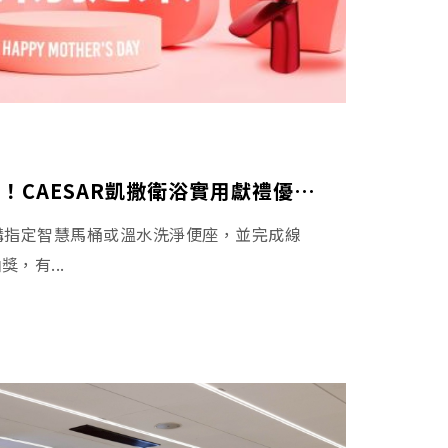
母親節寵愛升級！CAESAR凱撒衛浴實用獻禮優惠開跑
購指定智慧馬桶或溫水洗淨便座，並完成線
，有...