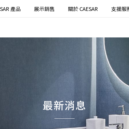
ESAR 產品
展示銷售
關於 CAESAR
支援服
通
臉盆)浴櫃組
浴室龍頭
全齡
請選擇產品
臉盆)
⼿持蓮蓬頭
/ 鏡面
浴缸
搜
浴室
無
無
最新消息