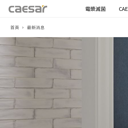
電漿滅菌
CA
首頁
最新消息
產品分類查詢
衛浴空間
馬桶
面盆(
產品分類
溫水洗淨便座
面盆(
販賣中商品
已下架商品
機能電器
鏡櫃 
搜尋產品
浴室配件
整體