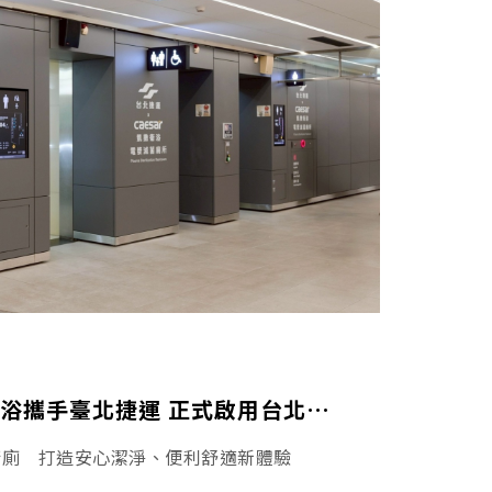
CAESAR凱撒衛浴攜手臺北捷運 正式啟用台北車站電漿滅菌廁所
衛廁 打造安心潔淨、便利舒適新體驗