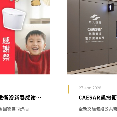
27 Jan 2026
春節居家換新提案！CAESAR凱撒衛浴新春感謝祭限時倒數中
團圓饗宴同步抽
全新交通樞紐公共