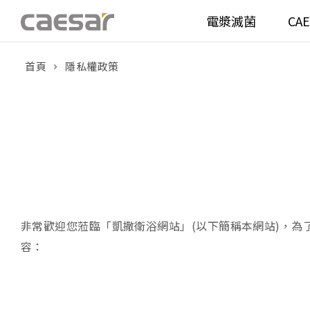
電漿滅菌
CA
首頁
隱私權政策
產品分類查詢
衛浴空間
馬桶
面盆(
產品分類
溫水洗淨便座
面盆(
販賣中商品
已下架商品
機能電器
鏡櫃 
搜尋產品
浴室配件
整體
非常歡迎您蒞臨「凱撒衛浴網站」(以下簡稱本網站)，
容：