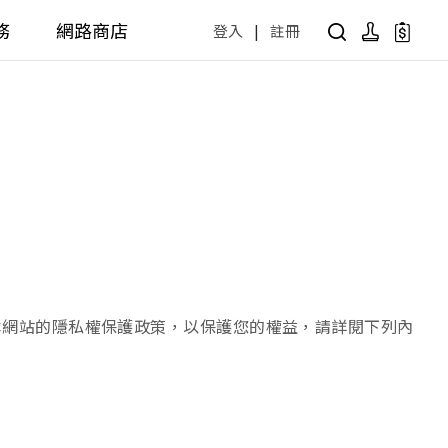
務
網路商店
登入
|
註冊
用設計方案
產品型號查詢
公共商用空間
 / 樂齡
面盆 / 感應龍頭 / 拖布盆
便斗 / 馬桶 / 蹲便
販賣中商品
已下架商品
公共配件
尋產品
障礙衛浴設備方案
廚房空間
本網站的隱私權保護政策，以保護您的權益，請詳閱下列內
障礙衛浴
廚房龍頭
廚房盆