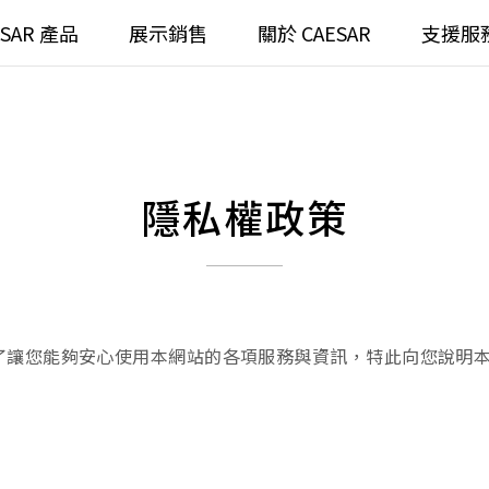
ESAR 產品
展示銷售
關於 CAESAR
支援服
通
臉盆)浴櫃組
浴室龍頭
全齡
請選擇產品
隱私權政策
臉盆)
⼿持蓮蓬頭
/ 鏡面
浴缸
搜
浴室
無
為了讓您能夠安心使用本網站的各項服務與資訊，特此向您說明
無