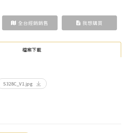
全台經銷銷售
我想購買
檔案下載
S328C_V1.jpg