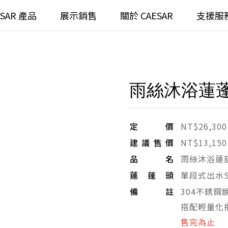
ESAR 產品
展示銷售
關於 CAESAR
支援服
通
臉盆)浴櫃組
浴室龍頭
雨絲沐浴蓮蓬
全齡
請選擇產品
臉盆)
⼿持蓮蓬頭
/ 鏡面
浴缸
定價
NT$26,300
建議售價
NT$13,150
搜
浴室
無
品名
雨絲沐浴蓮
蓮蓬頭
單段式出水S3
無
備註
304不銹鋼
搭配輕量化
售完為止