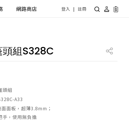
務
網路商店
登入
|
註冊
用設計方案
產品型號查詢
公共商用空間
頭組S328C
 / 樂齡
面盆 / 感應龍頭 / 拖布盆
便斗 / 馬桶 / 蹲便
販賣中商品
已下架商品
公共配件
尋產品
障礙衛浴設備方案
廚房空間
蓬頭組
28C-A33
障礙衛浴
廚房龍頭
鏡面面板，超薄3.8mm；
廚房盆
把手，使用無負擔