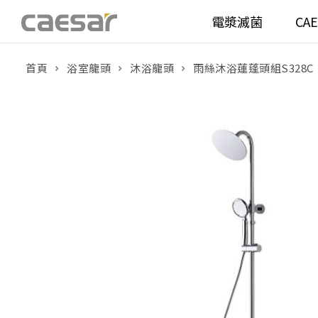
電漿滅菌
CA
首頁
浴室龍頭
沐浴龍頭
雨絲沐浴蓮蓬頭組S328C
產品分類查詢
衛浴空間
馬桶
面盆(
產品分類
溫水洗淨便座
面盆(
販賣中商品
已下架商品
機能電器
鏡櫃 
搜尋產品
浴室配件
整體