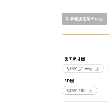
參觀旗艦展示中心
施工尺寸圖
S328C_V1.dwg
3D圖
S328C.FBX