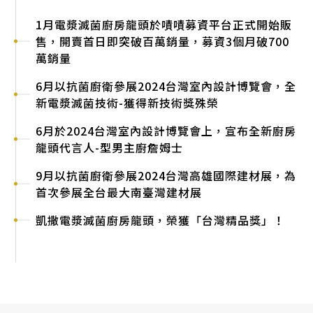
1月電漿滅菌廚房龍頭於嘖嘖募資平台正式開始販
6月以抗菌衛浴參展2023台灣,室內設計師節材料
2021-2022著手投入大量研發量能，超過50人專
台灣高雄左營「瓷藝光廊-旗艦展示中心 」開幕
台灣台中南屯「瓷藝光廊-旗艦展示中心 」開幕
凱撒衛浴 參展中國國際廚衛展KBC 2019
台灣台北內湖「瓷藝光廊-旗艦展示中心 」開幕
越南河內新旗艦店落成，北越最大規模綜合衛浴展
越南胡志明市旗艦展示中心開幕
凱撒衛浴台灣股票上市(玻璃陶瓷類)，股票代號
越南瓷器二廠產線啟用
越南河內營業處與旗艦店落成開幕
越南龍頭廠營運
越南浴缸廠營運
引進歐洲Fine Fireclay高溫耐火瓷技術
轉投資越南凱撒衛浴股份有限公司，從事衛浴製造
成立聯拓精業股份有限公司(凱撒衛浴前身)，從事
售，開賣首日即突破百萬銷量，募資3個月破700
大展，全新電漿滅菌技術-獲得新技術獎殊榮
業研發團隊，創新研發-全新電漿滅菌技術，領先
示中心
1817
與銷售
衛生瓷器製造與銷售
凱撒衛浴 慶祝成立35周年
越南龍頭新廠，櫥櫃新廠開始營運，佔地4萬平方
台灣凱撒衛浴，衛浴管家售後服務啟動
萬銷量
業界率先運用於廚房領域中
11月以抗菌衛浴參展2023日本,東京家居&建築展
公尺
馬來西亞 凱撒衛浴 吉隆坡市新展廳開幕
越南瓷器廠導入自動施釉手臂機台
6月以抗菌廚衛參展2024台灣室內設計博覽會，全
覽，為首次前進日本參展日本最大-家居建築展覽
凱撒衛浴進入菲律賓市場
新電漿滅菌技術-獲得新技術獎殊榮
6月於2024台灣室內設計博覽會上，宣布全新廚房
龍頭代言人-型男主廚詹姆士
9月以抗菌廚衛參展2024台灣高雄國際建材展，為
首次參展全台最大南臺灣建材展
凱撒電漿滅菌廚房龍頭，榮獲「台灣精品獎」！