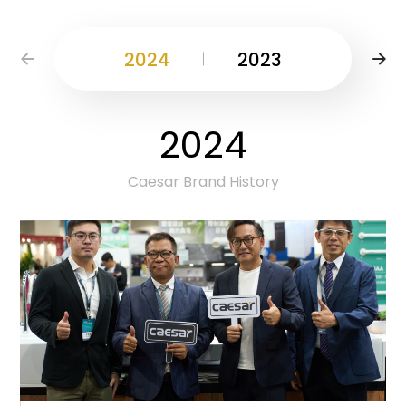
產品型號查詢
2024
2023
2022
販賣中商品
已下架商品
2004
2024
2020
2003
2002
2007
2023
2022
1996
1985
2019
2018
2014
2021
2013
2012
2017
搜尋產品
Caesar Brand History
Caesar Brand History
Caesar Brand History
Caesar Brand History
Caesar Brand History
Caesar Brand History
Caesar Brand History
Caesar Brand History
Caesar Brand History
Caesar Brand History
Caesar Brand History
Caesar Brand History
Caesar Brand History
Caesar Brand History
Caesar Brand History
Caesar Brand History
Caesar Brand History