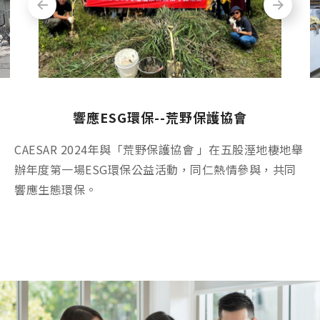
響應企業公益--加點愛庇護工場
響應ESG環保--荒野保護協會
響應ESG環保--荒野保護協會
響應企業公益--喜憨兒基金會
CAESAR 支持加點愛庇護工場，幫助培育身心障礙朋友
CAESAR 2024年與「荒野保護協會 」在五股溼地棲地舉
CAESAR 2023年與「荒野保護協會 」在萬里濕地教育中
CAESAR 訂購一年份3,400盒餅乾禮盒響應公益消費，讓
工作技能、人際適應、回歸社會，共同響應企業社會公
辦年度第一場ESG環保公益活動，同仁熱情參與，共同
心舉辦首場ESG環保公益活動，同仁熱情參與，共同響
憨兒們有穩定的工作訂單，以自己的雙手自食其力，從
益。
響應生態環保。
應生態環保。
工作中獲得生命的價值與尊嚴。