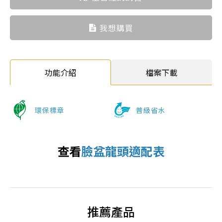
我想購買
功能介紹
檔案下載
環保標章
普級省水
查看
臉盆龍頭適配表
推薦產品