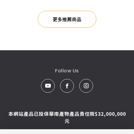
更多推薦商品
Follow Us
本網站產品已投保華南產物產品責任險$32,000,000
元