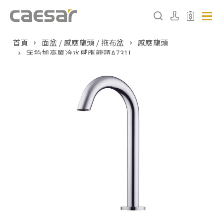
首頁
面盆 / 感應龍頭 / 拖布盆
感應龍頭
無鉛加高單冷水感應龍頭A731L
產品分類查詢
產品分類
請選擇產品
販賣中商品
已下架商品
搜尋產品