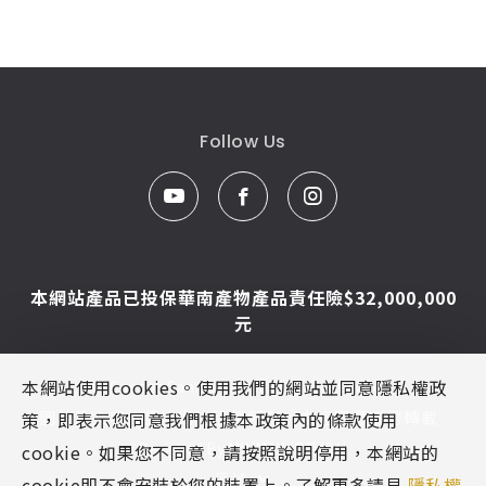
Follow Us
本網站產品已投保華南產物產品責任險$32,000,000
元
本網站使用cookies。使用我們的網站並同意隱私權政
© Caesar Sanitar. All Rights Reserved.
圖片及文字為凱撒衛浴版權所有，未經同意不得轉載
策，即表示您同意我們根據本政策內的條款使用
Designed By
MINMAX 網頁設計
cookie。如果您不同意，請按照說明停用，本網站的
區域
cookie即不會安裝於您的裝置上。了解更多請見
隱私權