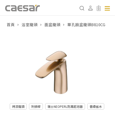
首頁
浴室龍頭
面盆龍頭
單孔臉盆龍頭B810CG
產品分類查詢
產品分類
請選擇產品
販賣中商品
已下架商品
搜尋產品
烤漆龍頭
附排桿
瑞士NEOPERL防濺起泡器
普級省水