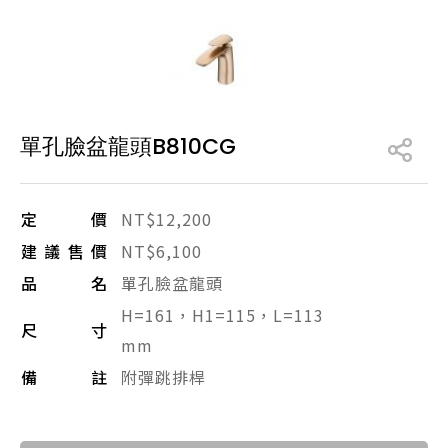
產品型號查詢
販賣中商品
已下架商品
單孔臉盆龍頭B810CG
搜尋產品
定價
NT$12,200
建議售價
NT$6,100
品名
單孔臉盆龍頭
H=161，H1=115，L=113
尺寸
mm
備註
附彈跳排桿