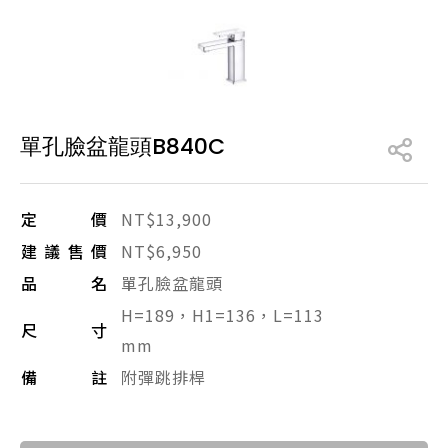
產品型號查詢
販賣中商品
已下架商品
單孔臉盆龍頭B840C
搜尋產品
定價
NT$13,900
建議售價
NT$6,950
品名
單孔臉盆龍頭
H=189，H1=136，L=113
尺寸
mm
備註
附彈跳排桿