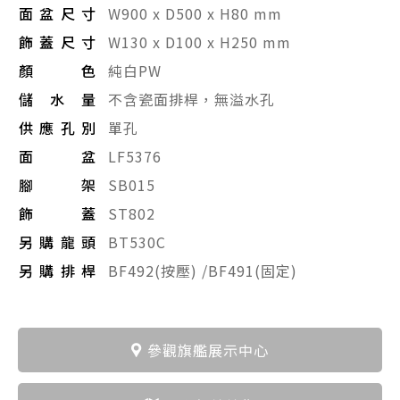
面盆尺寸
W900 x D500 x H80 mm
飾蓋尺寸
W130 x D100 x H250 mm
顏色
純白PW
儲水量
不含瓷面排桿，無溢水孔
供應孔別
單孔
面盆
LF5376
腳架
SB015
飾蓋
ST802
另購龍頭
BT530C
另購排桿
BF492(按壓) /BF491(固定)
參觀旗艦展示中心