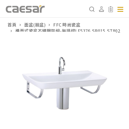
首頁
面盆(臉盆)
FFC 時尚瓷盆
檯面式瓷盆不鏽鋼架組-無排桿LF5376,SB015,ST802
產品分類查詢
產品分類
請選擇產品
販賣中商品
已下架商品
搜尋產品