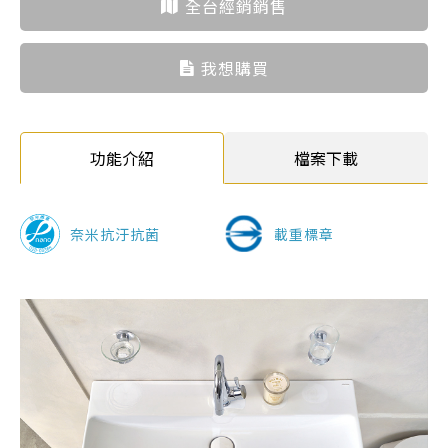
全台經銷銷售
我想購買
功能介紹
檔案下載
奈米抗汙抗菌
載重標章