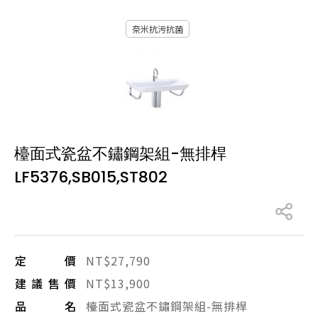
產品型號查詢
奈米抗污抗菌
販賣中商品
已下架商品
搜尋產品
檯面式瓷盆不鏽鋼架組-無排桿
LF5376,SB015,ST802
定價
NT$27,790
建議售價
NT$13,900
品名
檯面式瓷盆不鏽鋼架組-無排桿