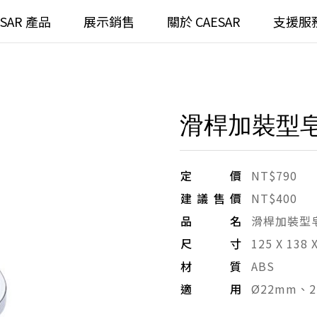
ESAR 產品
展示銷售
關於 CAESAR
支援服
通
臉盆)浴櫃組
浴室龍頭
滑桿加裝型皂
全齡
請選擇產品
臉盆)
⼿持蓮蓬頭
/ 鏡面
浴缸
定價
NT$790
建議售價
NT$400
搜
浴室
無
品名
滑桿加裝型
尺寸
125 X 138 
無
材質
ABS
適用
Ø22mm、2