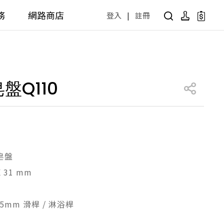
務
網路商店
登入
|
註冊
用設計方案
產品型號查詢
公共商用空間
盤Q110
 / 樂齡
面盆 / 感應龍頭 / 拖布盆
便斗 / 馬桶 / 蹲便
販賣中商品
已下架商品
公共配件
尋產品
障礙衛浴設備方案
廚房空間
皂盤
X 31 mm
障礙衛浴
廚房龍頭
廚房盆
5mm 滑桿 / 淋浴桿