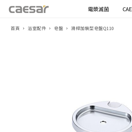
電漿滅菌
CA
首頁
浴室配件
皂盤
滑桿加裝型皂盤Q110
產品分類查詢
衛浴空間
馬桶
面盆(
產品分類
溫水洗淨便座
面盆(
販賣中商品
已下架商品
機能電器
鏡櫃 
搜尋產品
浴室配件
整體