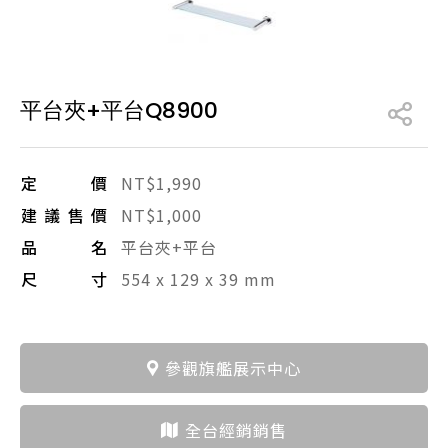
產品型號查詢
平台夾+平台Q8900
販賣中商品
已下架商品
搜尋產品
定價
NT$1,990
建議售價
NT$1,000
品名
平台夾+平台
尺寸
554 x 129 x 39 mm
參觀旗艦展示中心
全台經銷銷售