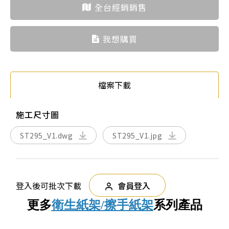
全台經銷銷售
我想購買
檔案下載
施工尺寸圖
ST295_V1.dwg
ST295_V1.jpg
登入後可批次下載
會員登入
更多
衛生紙架/擦手紙架
系列產品