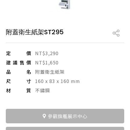
產品型號查詢
附蓋衛生紙架ST295
販賣中商品
已下架商品
搜尋產品
定價
NT$3,290
建議售價
NT$1,650
品名
附蓋衛生紙架
尺寸
160 x 83 x 160 mm
材質
不鏽鋼
參觀旗艦展示中心