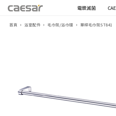
電漿滅菌
CA
首頁
浴室配件
毛巾架/浴巾環
單桿毛巾架ST841
產品分類查詢
衛浴空間
馬桶
面盆(
產品分類
溫水洗淨便座
面盆(
販賣中商品
已下架商品
機能電器
鏡櫃 
搜尋產品
浴室配件
整體