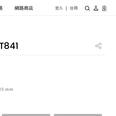
務
網路商店
登入
|
註冊
用設計方案
產品型號查詢
公共商用空間
841
 / 樂齡
面盆 / 感應龍頭 / 拖布盆
便斗 / 馬桶 / 蹲便
販賣中商品
已下架商品
公共配件
尋產品
障礙衛浴設備方案
廚房空間
 35 mm
障礙衛浴
廚房龍頭
廚房盆