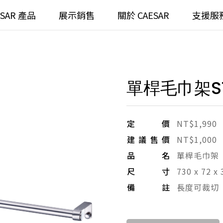
ESAR 產品
展示銷售
關於 CAESAR
支援服
通
臉盆)浴櫃組
浴室龍頭
單桿毛巾架ST
全齡
請選擇產品
臉盆)
⼿持蓮蓬頭
/ 鏡面
浴缸
定價
NT$1,990
建議售價
NT$1,000
搜
浴室
無
品名
單桿毛巾架
尺寸
730 x 72 x
無
備註
長度可裁切