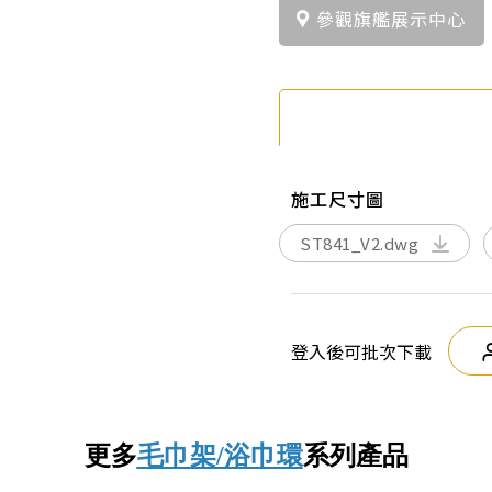
參觀旗艦展示中心
施工尺寸圖
ST841_V2.dwg
登入後可批次下載
更多
毛巾架/浴巾環
系列產品