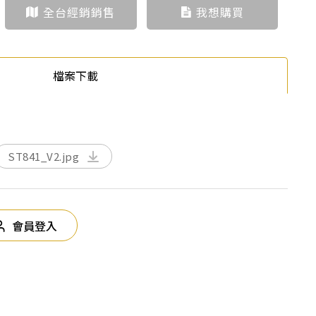
全台經銷銷售
我想購買
檔案下載
ST841_V2.jpg
會員登入