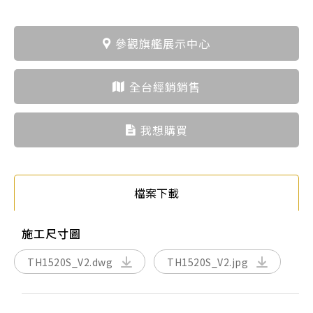
參觀旗艦展示中心
全台經銷銷售
我想購買
檔案下載
施工尺寸圖
TH1520S_V2.dwg
TH1520S_V2.jpg