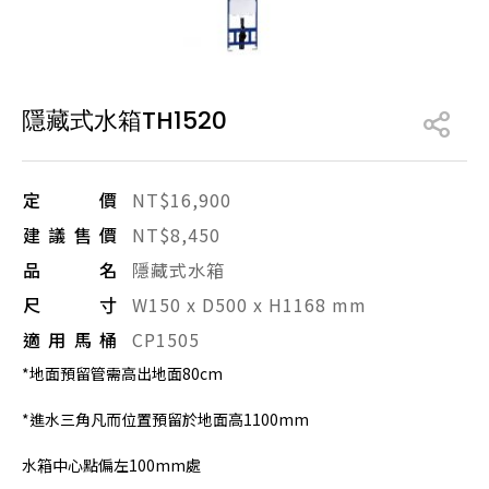
產品型號查詢
隱藏式水箱TH1520
販賣中商品
已下架商品
搜尋產品
定價
NT$16,900
建議售價
NT$8,450
品名
隱藏式水箱
尺寸
W150 x D500 x H1168 mm
適用馬桶
CP1505
*地面預留管需高出地面80cm
*進水三角凡而位置預留於地面高1100mm
水箱中心點偏左100mm處