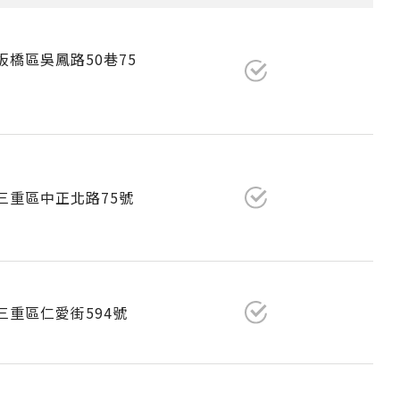
市板橋區吳鳳路50巷75
市三重區中正北路75號
市三重區仁愛街594號