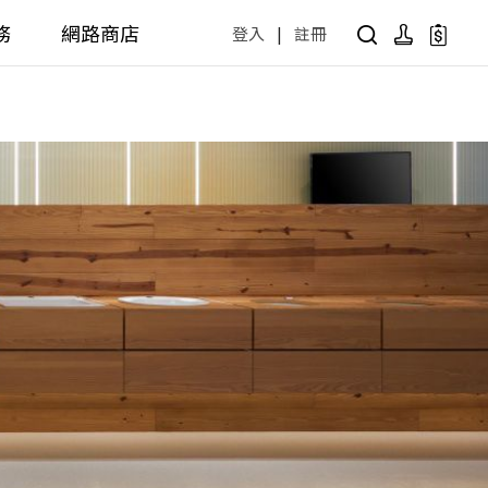
務
網路商店
登入
|
註冊
用設計方案
產品型號查詢
公共商用空間
 / 樂齡
面盆 / 感應龍頭 / 拖布盆
便斗 / 馬桶 / 蹲便
販賣中商品
已下架商品
公共配件
尋產品
障礙衛浴設備方案
廚房空間
障礙衛浴
廚房龍頭
廚房盆