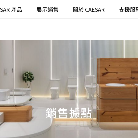
ESAR 產品
展示銷售
關於 CAESAR
支援服
通
臉盆)浴櫃組
浴室龍頭
全齡
請選擇產品
臉盆)
⼿持蓮蓬頭
/ 鏡面
浴缸
搜
浴室
無
無
銷售據點