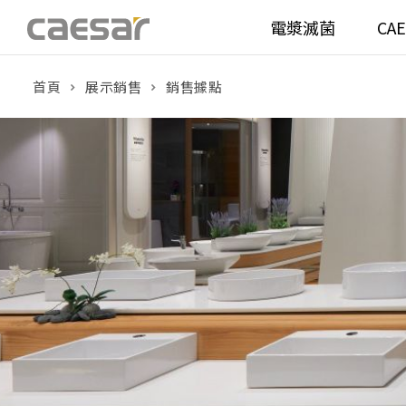
電漿滅菌
CA
首頁
展示銷售
銷售據點
產品分類查詢
衛浴空間
馬桶
面盆(
產品分類
溫水洗淨便座
面盆(
販賣中商品
已下架商品
機能電器
鏡櫃 
搜尋產品
浴室配件
整體