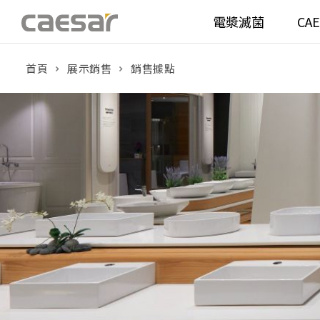
電漿滅菌
CA
首頁
展示銷售
銷售據點
產品分類查詢
衛浴空間
馬桶
面盆(
產品分類
溫水洗淨便座
面盆(
販賣中商品
已下架商品
機能電器
鏡櫃 
搜尋產品
浴室配件
整體