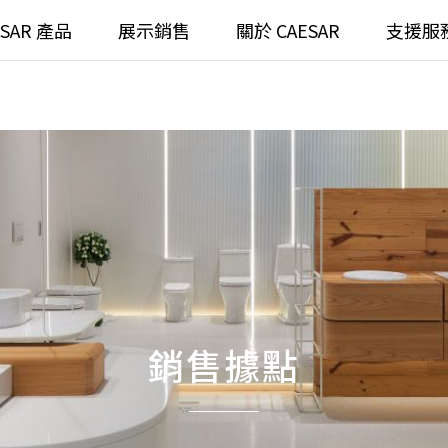
ESAR 產品
展示銷售
關於 CAESAR
支援服
通
臉盆)浴櫃組
浴室龍頭
全齡
請選擇產品
臉盆)
⼿持蓮蓬頭
/ 鏡面
浴缸
搜
浴室
無
無
銷售據點