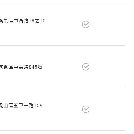
市燕巢區中西路18之10
市燕巢區中民路845號
市鳳山區五甲一路109