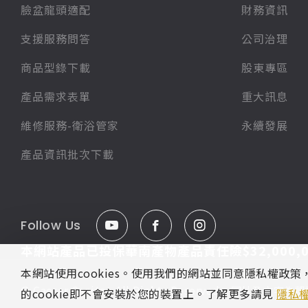
臉盆龍頭適配
財務資訊
支援服務問答
公司治理
商品型錄下載
股東專區
產品需求表單
重大訊息
維修服務-衛浴管家
永續發展
產品資訊批次下載
Follow Us
本網站產品已投保華南產物產品責任險$32,000,0
本網站使用cookies。使用我們的網站並同意隱私權政
© Caesar Sanitar. All Rights Reserved.
圖片及文字為凱
的cookie即不會安裝於您的裝置上。了解更多請見
隱私