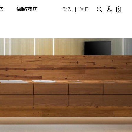
務
網路商店
登入
|
註冊
用設計方案
產品型號查詢
公共商用空間
 / 樂齡
面盆 / 感應龍頭 / 拖布盆
便斗 / 馬桶 / 蹲便
販賣中商品
已下架商品
公共配件
尋產品
障礙衛浴設備方案
廚房空間
障礙衛浴
廚房龍頭
廚房盆