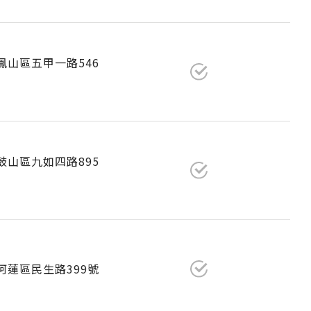
市鳳山區五甲一路546
市鼓山區九如四路895
市阿蓮區民生路399號