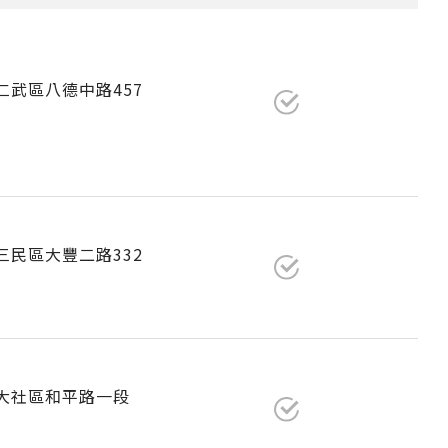
市仁武區八德中路457
市三民區大豐二路332
市大社區和平路一段