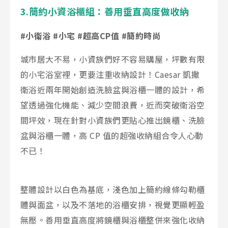
3.簡約小資浴櫃組：善用垂直高度做收納
#小衛浴 #小宅 #超高CP值 #簡約時尚
城市居大不易，小資族們好不容易購屋，坪數有限
的小宅浴室裡，更要注重收納設計！Caesar 凱撒
衛浴近兩年開始創造洗臉盆與浴櫃一體的設計，希
望透過強化機能、減少空間浪費，近而突破衛浴空
間坪效，現在針對小資族們更貼心推出鏡櫃、洗臉
盆與浴櫃一體，高 CP 值的超強收納組合令人心動
不已！
整體設計以白色為基底，淺色加上簡約線條勾勒櫃
體與面盆，以及不落地的浴櫃安排，視覺更顯輕盈
無壓。善用垂直高度將鏡櫃與浴櫃整併來強化收納