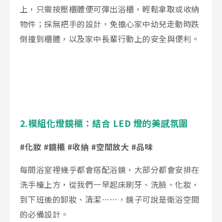
上，只需按壓櫃體便可彈出浴櫃，輕鬆拿取或收納
物件；採無把手的設計，免擔心家中幼兒走動時跌
倒撞到櫃體，以及家中長輩行動上的安全與便利。
2.模組化燈鏡櫃：結合 LED 燈的美感氛圍
#化妝 #鏡櫃 #收納 #空間放大 #品味
每間浴室裡幾乎都會搭配浴鏡，大部分都會安排在
洗手檯上方，從我們一早起床刷牙、洗臉、化妝，
到下班後的卸妝、清潔……，鏡子可說是衛浴空間
的必備設計。