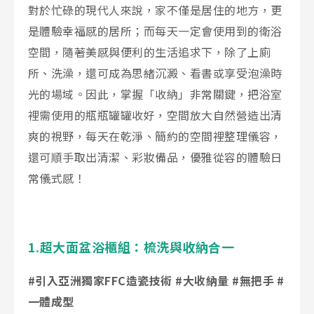
產品型號查詢
對於忙碌的現代人來說，家不僅是居住的地方，更
是體驗幸福感的居所；而每天一定會使用到的衛浴
空間，隨著美感與便利的生活追求下，除了上廁
所、洗澡，還可成為思緒沉澱、看書或享受泡澡時
販賣中商品
已下架商品
光的場域。因此，掌握「收納」非常關鍵，把浴室
裡需使用的瓶瓶罐罐收好，空間放大自然營造出清
搜尋產品
爽的視野，每天在乾淨、簡約的空間裡整理儀容，
還可順手取出清潔、彩妝備品，優雅從容的體驗日
常儀式感！
1.超大面盆浴櫃組：梳洗與收納合一
#引入亞洲獨家FFC造瓷技術 #大收納量 #無把手 #
一體成型