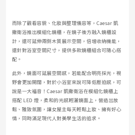
而除了觀看容貌、化妝與整理儀容等，Caesar 凱
撒衛浴推出模組化鏡櫃，在鏡子後方融入鏡櫃設
計，還可延伸兩側木質展示空間，倍增收納機能，
還針對浴室空間尺寸，提供多款鏡櫃組合可隨心搭
配。
此外，鏡面可延展空間感，若能配合明亮採光，視
野會更加開闊，對於小浴室來說可降低壓迫感，可
說是一大福音！Caesar 凱撒衛浴在模組化鏡櫃上
搭配 LED 燈，柔和的光感輕灑鏡面上，營造出放
鬆、雅致氛圍，讓女屋主每天輕鬆上妝、擁有好心
情，同時滿足現代人對美學生活的追求。