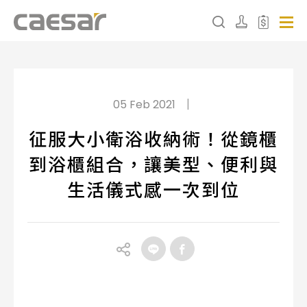
產品分類查詢
|
05 Feb 2021
產品分類
征服大小衛浴收納術！從鏡櫃
到浴櫃組合，讓美型、便利與
請選擇產品
生活儀式感一次到位
販賣中商品
已下架商品
搜尋產品