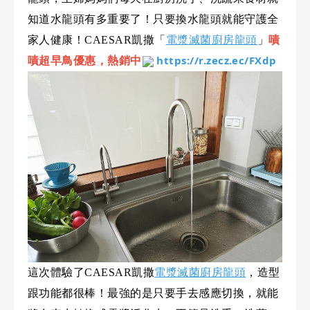
產品型號查詢
知道水龍頭有多重要了！只要換水龍頭就能守護全
家人健康！CAESAR凱撒「
電漿滅菌廚房龍頭
」
嘖
https://r.zecz.ec/FXdp
嘖超早鳥優惠，熱銷中
販賣中商品
已下架商品
搜尋產品
這次體驗了CAESAR凱撒
電漿滅菌廚房龍頭
，造型
跟功能都很棒！最強的是只要手去感應切換，就能