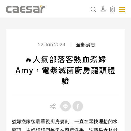
產品分類查詢
|
全部消息
22 Jan 2024
產品分類
🔥人氣部落客熱血煮婦
Amy，電漿滅菌廚房龍頭體
請選擇產品
驗
販賣中商品
已下架商品
搜尋產品
煮婦搬家後最重視廚房規劃，一直在尋找理想的水
龍頭，主婦媽媽們每天在廚房洗手、洗蔬果食材就