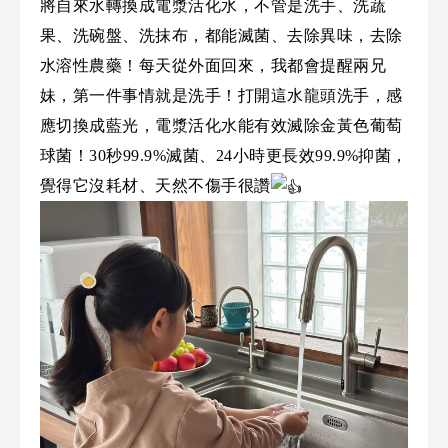
將自來水轉換成電漿活化水，不管是洗手、洗蔬
果、洗碗盤、洗抹布，都能滅菌、去除異味，去除
水溶性農藥！每天從外面回來，我都會提醒兩兄
妹，第一件事情就是洗手！打開這水龍頭洗手，感
應切換成藍光，電漿活化水能有效滅除金黃色葡萄
球菌！30秒99.9%滅菌、24小時更長效99.9%抑菌，
覺得它沒耗材、天然不傷手很讚