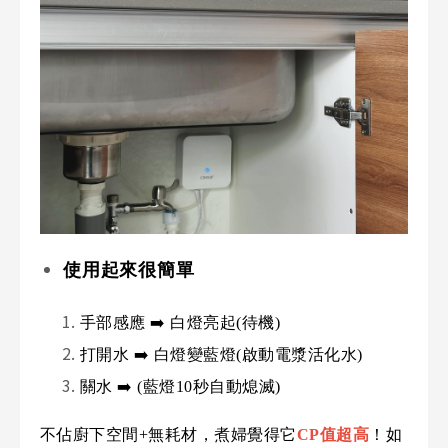
使用起來很簡單
手部感應 ➡️ 白燈亮起(待機)
打開水 ➡️ 白燈變藍燈(啟動電漿活化水)
關水 ➡️ (藍燈10秒自動熄滅)
不佔廚下空間+無耗材，煮婦覺得它
CP值超高
！如