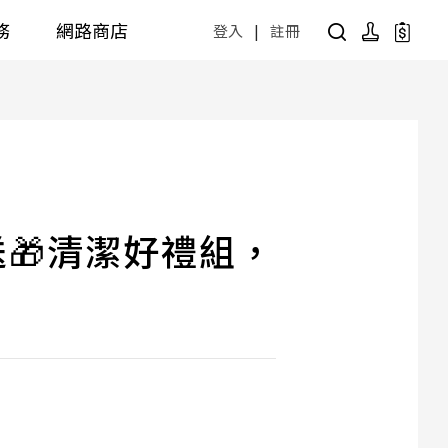
務
網路商店
登入
|
註冊
用設計方案
產品型號查詢
公共商用空間
 / 樂齡
面盆 / 感應龍頭 / 拖布盆
便斗 / 馬桶 / 蹲便
販賣中商品
已下架商品
送🎁清潔好禮組，
公共配件
尋產品
障礙衛浴設備方案
廚房空間
障礙衛浴
廚房龍頭
廚房盆