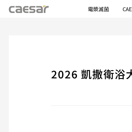
電漿滅菌
CA
產品分類查詢
衛浴空間
馬桶
面盆(
產品分類
溫水洗淨便座
面盆(
販賣中商品
已下架商品
2026 凱撒衛
機能電器
鏡櫃 
搜尋產品
浴室配件
整體