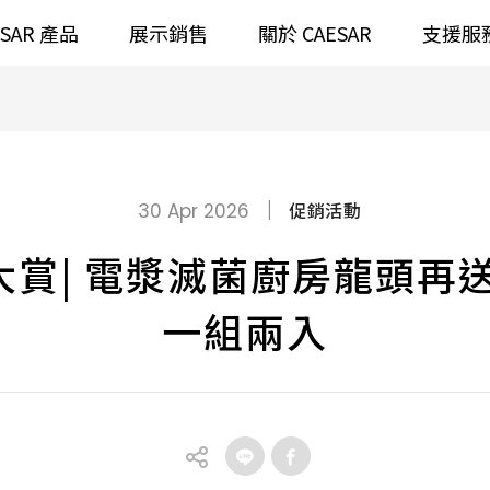
ESAR 產品
展示銷售
關於 CAESAR
支援服
通
臉盆)浴櫃組
浴室龍頭
全齡
請選擇產品
|
促銷活動
30 Apr 2026
臉盆)
⼿持蓮蓬頭
浴大賞| 電漿滅菌廚房龍頭再
/ 鏡面
浴缸
搜
浴室
一組兩入
無
無