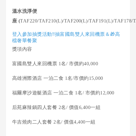
溫水洗淨便
座
(
TAF220/TAF210(L)/TAF200(L)/TAF191(L)/
TAF178/T
!!
登入參加抽獎活動
抽富國島雙人來回機票＆
🎁高
檔奢華餐聚
獎項內容
富國島雙人來回機票 1名/ 市價約40,000
高雄洲際酒店 一泊二食 1名/市價約15,000
福爾摩沙遊艇酒店 一泊二食 1名/ 市價約12,000
后苑麻辣鍋四人套餐 2名/ 價值6,400一組
牛吉燒肉二人套餐
2
名
/
價值
4,400
一組