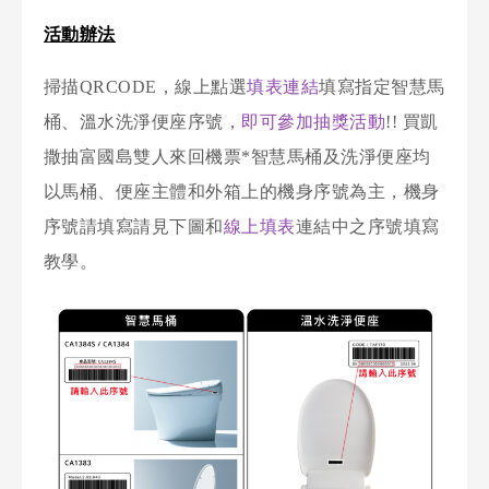
活動辦法
掃描QRCODE，線上點選
填表連結
填寫指定智慧馬
桶、溫水洗淨便座序號，
即可參加抽獎活動
!! 買凱
撒抽富國島雙人來回機票
*智慧馬桶及洗淨便座均
以馬桶、便座主體和外箱上的機身序號為主，機身
序號請填寫請見下圖和
線上填表
連結中之序號填寫
教學。