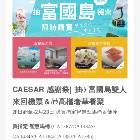
產品型號查詢
販賣中商品
已下架商品
搜尋產品
CAESAR 感謝祭
|
抽
✈️
富國島
雙人
來回機票＆
🎁
高檔奢華餐聚
即日起至-2月28日 購買指定智慧型馬桶＆便座
買指定 智慧馬桶 (
CA1387/CA1384S/
CA1484S/CA1384/CA1383/CA1386)