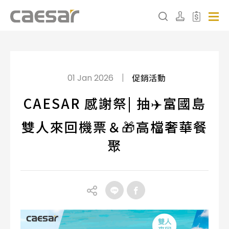
產品分類查詢
|
促銷活動
01 Jan 2026
產品分類
CAESAR 感謝祭| 抽✈️富國島
請選擇產品
雙人來回機票＆🎁高檔奢華餐
聚
販賣中商品
已下架商品
搜尋產品