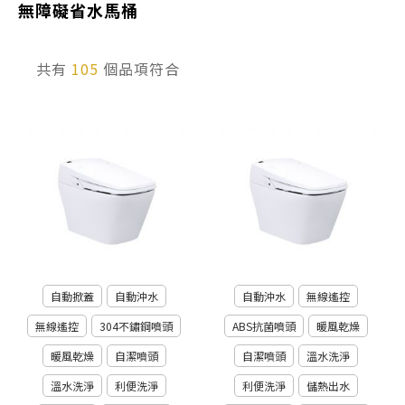
無障礙省水馬桶
產品型號查詢
共有
105
個品項符合
販賣中商品
已下架商品
搜尋產品
自動掀蓋
自動沖水
自動沖水
無線遙控
無線遙控
304不鏽鋼噴頭
ABS抗菌噴頭
暖風乾燥
暖風乾燥
自潔噴頭
自潔噴頭
溫水洗淨
溫水洗淨
利便洗淨
利便洗淨
儲熱出水