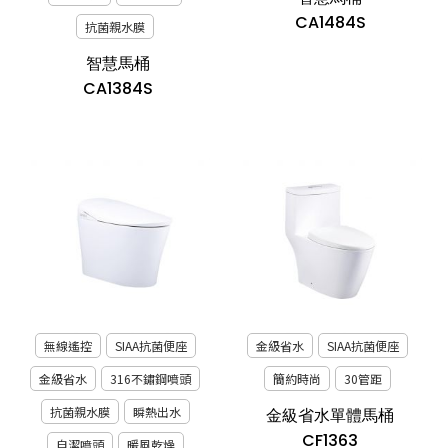
CA1484S
抗菌親水膜
智慧馬桶
CA1384S
無線遙控
SIAA抗菌便座
金級省水
SIAA抗菌便座
金級省水
316不鏽鋼噴頭
簡約時尚
30管距
抗菌親水膜
瞬熱出水
金級省水單體馬桶
CF1363
自潔噴頭
暖風乾燥