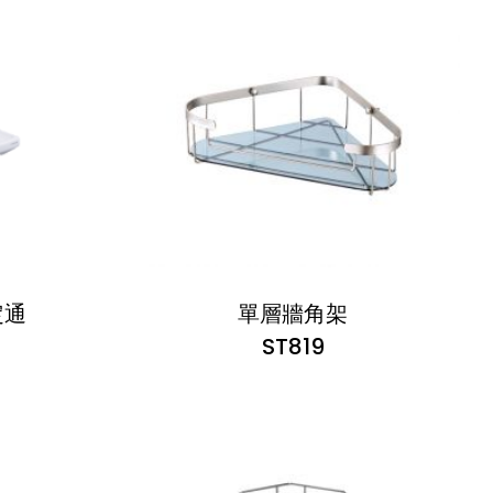
定通
單層牆角架
ST819