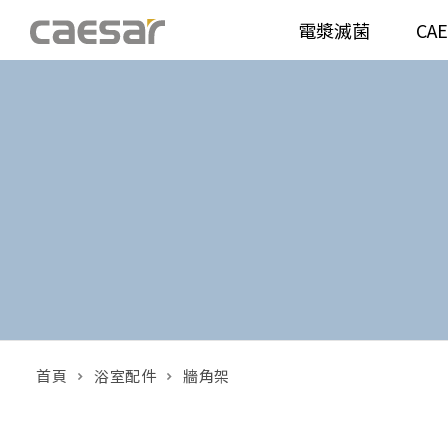
電漿滅菌
CA
產品分類查詢
衛浴空間
馬桶
面盆(
產品分類
溫水洗淨便座
面盆(
販賣中商品
已下架商品
機能電器
鏡櫃 
搜尋產品
浴室配件
整體
首頁
浴室配件
牆角架