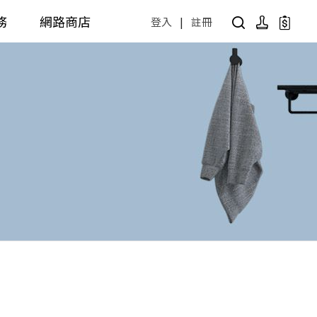
務
網路商店
登入
|
註冊
用設計方案
產品型號查詢
公共商用空間
 / 樂齡
面盆 / 感應龍頭 / 拖布盆
便斗 / 馬桶 / 蹲便
販賣中商品
已下架商品
公共配件
尋產品
障礙衛浴設備方案
廚房空間
障礙衛浴
廚房龍頭
廚房盆