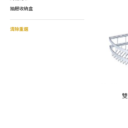
抽屜收納盒
清除重選
雙