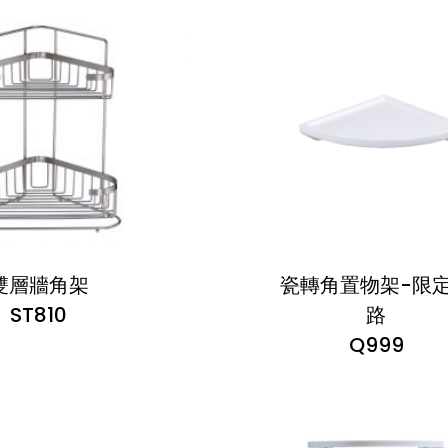
雙層牆角架
瓷轉角置物架-限
ST810
路
Q999