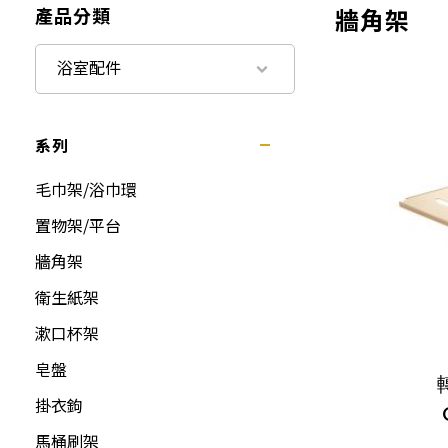
產品分類
牆角架
浴室配件
系列
毛巾架/浴巾環
置物架/平台
牆角架
衛生紙架
漱口杯架
皂盤
掛衣鉤
馬桶刷架