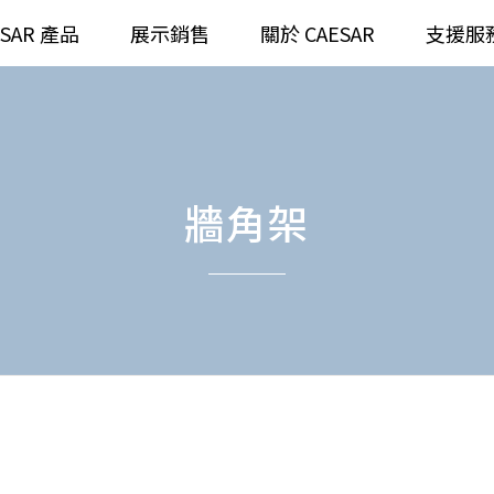
ESAR 產品
展示銷售
關於 CAESAR
支援服
通
臉盆)浴櫃組
浴室龍頭
全齡
請選擇產品
牆角架
臉盆)
⼿持蓮蓬頭
/ 鏡面
浴缸
搜
浴室
無
無