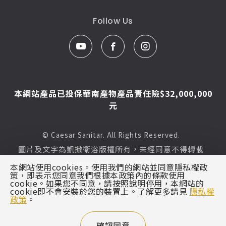
Follow Us
本網站產品已投保華南產物產品責任險$32,000,000
元
© Caesar Sanitar. All Rights Reserved.
圖片及文字為凱撒衛浴版權所有，未經同意不得轉載
Designed By
MINMAX 網頁設計
本網站使用cookies。使用我們的網站並同意隱私權政
策，即表示您同意我們根據本政策內的條款使用
區域
cookie。如果您不同意，請按照說明停用，本網站的
cookie即不會安裝於您的裝置上。了解更多請見
隱私權
政策
。
確認同意