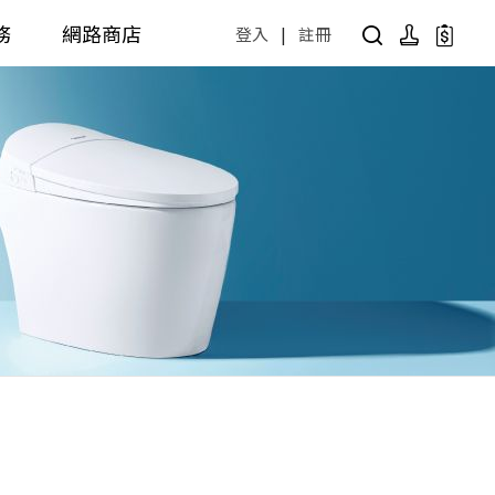
務
網路商店
登入
|
註冊
用設計方案
產品型號查詢
公共商用空間
 / 樂齡
面盆 / 感應龍頭 / 拖布盆
便斗 / 馬桶 / 蹲便
販賣中商品
已下架商品
公共配件
尋產品
障礙衛浴設備方案
廚房空間
障礙衛浴
廚房龍頭
廚房盆