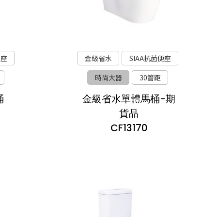
便座
金級省水
SIAA抗菌便座
時尚大器
30管距
桶
金級省水單體馬桶-期
貨品
CF13170