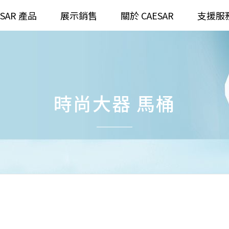
ESAR 產品
展示銷售
關於 CAESAR
支援服
通
臉盆)浴櫃組
浴室龍頭
全齡
請選擇產品
時尚大器 馬桶
臉盆)
⼿持蓮蓬頭
/ 鏡面
浴缸
搜
浴室
無
無