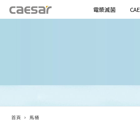
電漿滅菌
CA
產品分類查詢
衛浴空間
馬桶
面盆(
產品分類
溫水洗淨便座
面盆(
販賣中商品
已下架商品
機能電器
鏡櫃 
搜尋產品
浴室配件
整體
首頁
馬桶