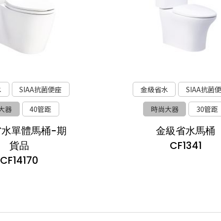
水
SIAA抗菌便座
金級省水
SIAA抗菌
大器
40管距
時尚大器
30管距
省水單體馬桶-期
金級省水馬桶
貨品
CF1341
CF14170