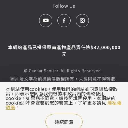
Follow Us
本網站產品已投保華南產物產品責任險$32,000,000
元
© Caesar Sanitar. All Rights Reserved.
圖片及文字為凱撒衛浴版權所有，未經同意不得轉載
Designed By
MINMAX 網頁設計
本網站使用cookies。使用我們的網站並同意隱私權政
策，即表示您同意我們根據本政策內的條款使用
區域
cookie。如果您不同意，請按照說明停用，本網站的
cookie即不會安裝於您的裝置上。了解更多請見
隱私權
政策
。
確認同意