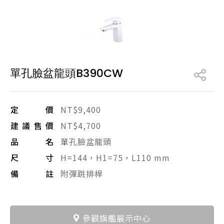
產品型號查詢
販賣中商品
已下架商品
單孔臉盆龍頭B390CW
搜尋產品
定價
NT$9,400
建議售價
NT$4,700
品名
單孔臉盆龍頭
尺寸
H=144，H1=75，L110 mm
備註
附彈跳排桿
參觀旗艦展示中心