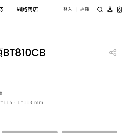
務
網路商店
登入
|
註冊
用設計方案
產品型號查詢
公共商用空間
T810CB
 / 樂齡
面盆 / 感應龍頭 / 拖布盆
便斗 / 馬桶 / 蹲便
販賣中商品
已下架商品
公共配件
尋產品
障礙衛浴設備方案
廚房空間
頭
=115，L=113 mm
障礙衛浴
廚房龍頭
廚房盆