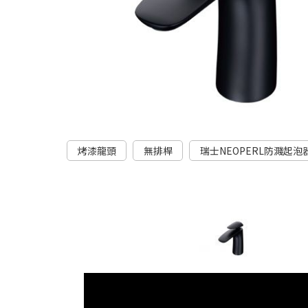
烤漆龍頭
無排桿
瑞士NEOPERL防濺起泡