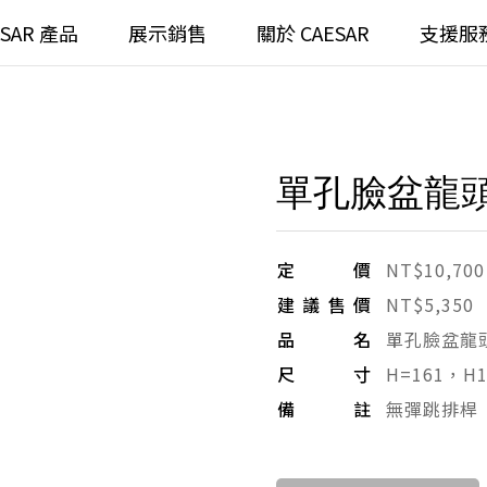
ESAR 產品
展示銷售
關於 CAESAR
支援服
通
臉盆)浴櫃組
浴室龍頭
單孔臉盆龍頭B
全齡
請選擇產品
臉盆)
⼿持蓮蓬頭
/ 鏡面
浴缸
定價
NT$10,700
建議售價
NT$5,350
搜
浴室
無
品名
單孔臉盆龍
尺寸
H=161，H1
無
備註
無彈跳排桿