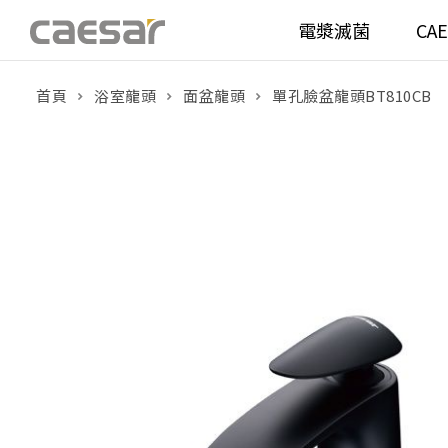
電漿滅菌
CA
首頁
浴室龍頭
面盆龍頭
單孔臉盆龍頭BT810CB
產品分類查詢
衛浴空間
馬桶
面盆(
產品分類
溫水洗淨便座
面盆(
販賣中商品
已下架商品
機能電器
鏡櫃 
搜尋產品
浴室配件
整體