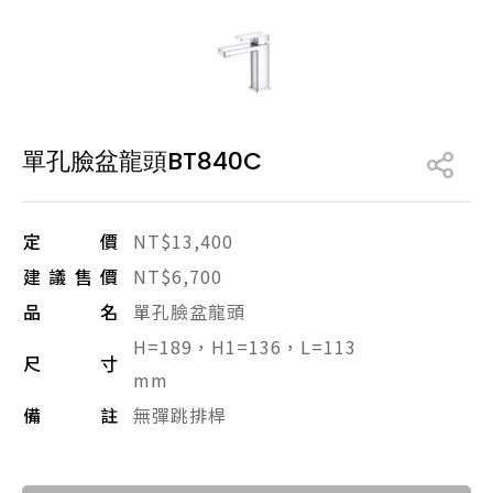
產品型號查詢
販賣中商品
已下架商品
單孔臉盆龍頭BT840C
搜尋產品
定價
NT$13,400
建議售價
NT$6,700
品名
單孔臉盆龍頭
H=189，H1=136，L=113
尺寸
mm
備註
無彈跳排桿