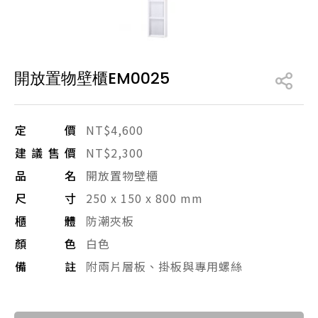
產品型號查詢
開放置物壁櫃EM0025
販賣中商品
已下架商品
搜尋產品
定價
NT$4,600
建議售價
NT$2,300
品名
開放置物壁櫃
尺寸
250 x 150 x 800 mm
櫃體
防潮夾板
顏色
白色
備註
附兩片層板、掛板與專用螺絲