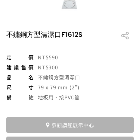
產品型號查詢
不鏽鋼方型清潔口F1612S
販賣中商品
已下架商品
搜尋產品
定價
NT$590
建議售價
NT$300
品名
不鏽鋼方型清潔口
尺寸
79 x 79 mm (2")
備註
地板用、接PVC管
參觀旗艦展示中心