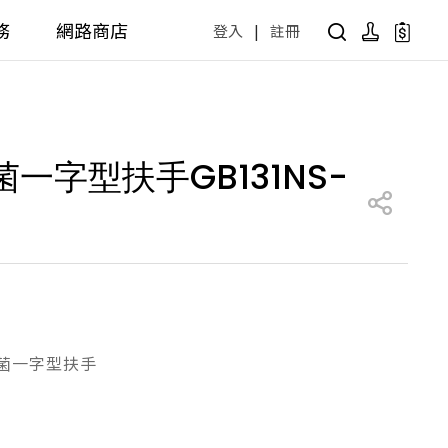
務
網路商店
登入
|
註冊
用設計方案
產品型號查詢
公共商用空間
菌一字型扶手GB131NS-
 / 樂齡
面盆 / 感應龍頭 / 拖布盆
便斗 / 馬桶 / 蹲便
販賣中商品
已下架商品
公共配件
尋產品
障礙衛浴設備方案
廚房空間
障礙衛浴
廚房龍頭
抗菌一字型扶手
廚房盆