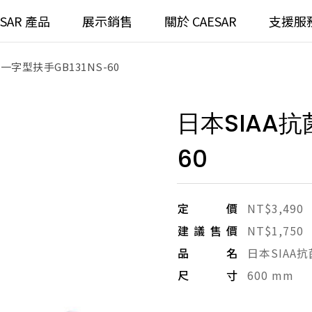
ESAR 產品
展示銷售
關於 CAESAR
支援服
一字型扶手GB131NS-60
通
臉盆)浴櫃組
浴室龍頭
日本SIAA抗
全齡
請選擇產品
臉盆)
⼿持蓮蓬頭
60
/ 鏡面
浴缸
搜
浴室
定價
NT$3,490
無
建議售價
NT$1,750
無
品名
日本SIAA
尺寸
600 mm