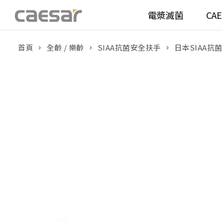
電漿滅菌
CA
首頁
全齡 / 樂齡
SIAA抗菌安全扶手
日本SIAA抗菌
產品分類查詢
衛浴空間
馬桶
面盆(
產品分類
溫水洗淨便座
面盆(
販賣中商品
已下架商品
機能電器
鏡櫃 
搜尋產品
浴室配件
整體