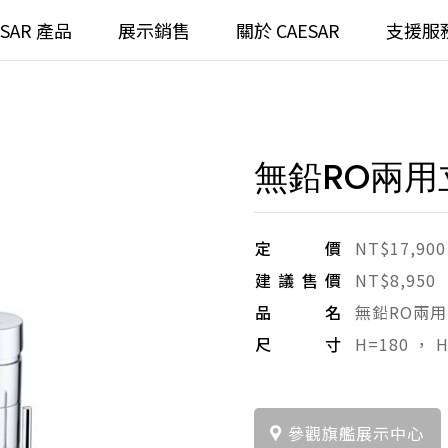
ESAR 產品
展示銷售
關於 CAESAR
支援服
通
臉盆)浴櫃組
浴室龍頭
無鉛RO兩用
全齡
請選擇產品
臉盆)
⼿持蓮蓬頭
/ 鏡面
浴缸
定價
NT$17,900
建議售價
NT$8,950
搜
浴室
無
品名
無鉛RO兩
尺寸
H=180 ， 
無
參觀旗艦展示中心