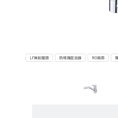
LF無鉛龍頭
防噴濺起泡器
RO兩用