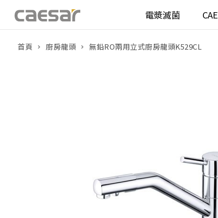
電漿滅菌
CA
首頁
廚房龍頭
無鉛RO兩用立式廚房龍頭K529CL
產品分類查詢
衛浴空間
馬桶
面盆(
產品分類
溫水洗淨便座
面盆(
販賣中商品
已下架商品
機能電器
鏡櫃 
搜尋產品
浴室配件
整體