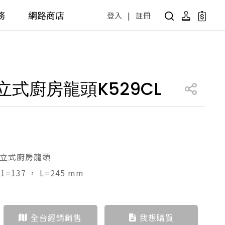
務
網路商店
登入
|
註冊
用設計方案
產品型號查詢
公共商用空間
立式廚房龍頭K529CL
 / 樂齡
面盆 / 感應龍頭 / 拖布盆
便斗 / 馬桶 / 蹲便
販賣中商品
已下架商品
公共配件
尋產品
障礙衛浴設備方案
廚房空間
用立式廚房龍頭
H1=137 ， L=245 mm
障礙衛浴
廚房龍頭
廚房盆
全台經銷銷售
我想購買