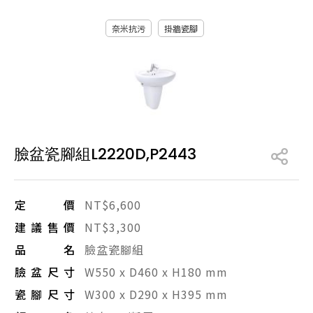
產品型號查詢
奈米抗污
掛牆瓷腳
販賣中商品
已下架商品
搜尋產品
臉盆瓷腳組L2220D,P2443
定價
NT$6,600
建議售價
NT$3,300
品名
臉盆瓷腳組
臉盆尺寸
W550 x D460 x H180 mm
瓷腳尺寸
W300 x D290 x H395 mm