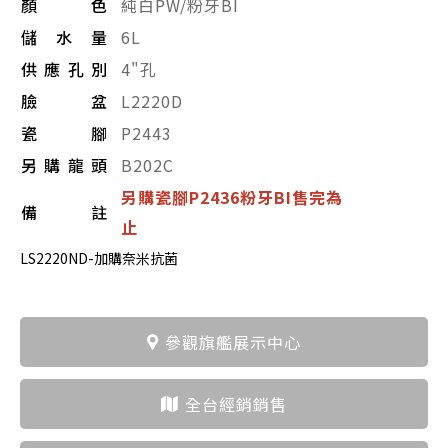
顏色
純白PW/粉牙BI
儲水量
6L
供應孔別
4"孔
臉盆
L2220D
瓷腳
P2443
另購龍頭
B202C
另購瓷腳P2436粉牙BI售完為
備註
止
LS2220ND-加購奈米抗菌
參觀旗艦展示中心
全台經銷銷售